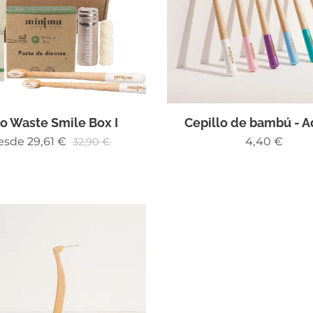
o Waste Smile Box I
Cepillo de bambú - A
esde
29,61
€
4,40
€
32,90
€