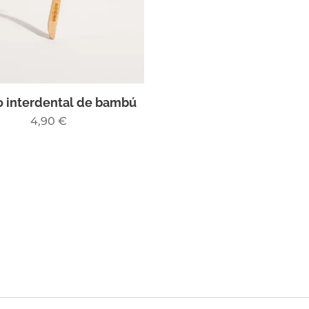
o interdental de bambú
4,90
€