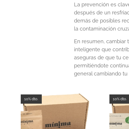
La prevención es clave
después de un resfria
demás de posibles reca
la contaminación cruz
En resumen, cambiar t
inteligente que contri
aseguras de que tu cep
permitiéndote continuar
general cambiando tu 
10% dto.
10% dto.