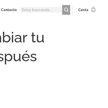
Contacto
Cesta
biar tu
espués