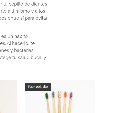
 tu cepillo de dientes
te a ti mismo y a los
s entre sí para evitar
 es un hábito
s. Al hacerlo, te
nes y bacterias,
rotege tu salud bucal y
Pack 20% dto