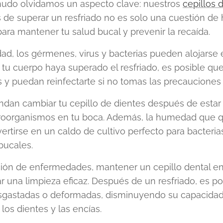
udo olvidamos un aspecto clave: nuestros
cepillos 
 de superar un resfriado no es solo una cuestión de 
para mantener tu salud bucal y prevenir la recaída.
d, los gérmenes, virus y bacterias pueden alojarse e
 tu cuerpo haya superado el resfriado, es posible q
s y puedan reinfectarte si no tomas las precaucione
ndan cambiar tu cepillo de dientes después de estar 
croorganismos en tu boca. Además, la humedad que q
ertirse en un caldo de cultivo perfecto para bacteria
bucales.
ción de enfermedades, mantener un cepillo dental e
ar una limpieza eficaz. Después de un resfriado, es p
esgastadas o deformadas, disminuyendo su capacidad 
os dientes y las encías.