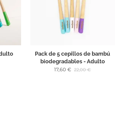
dulto
Pack de 5 cepillos de bambú
biodegradables - Adulto
17,60
€
22,00
€