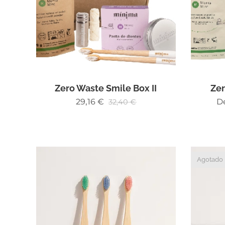
Zero Waste Smile Box II
Zer
29,16
€
D
32,40
€
Agotado