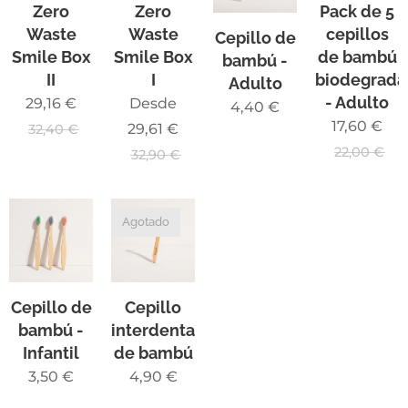
Zero
Zero
Pack de 5
Waste
Waste
cepillos
Cepillo de
Smile Box
Smile Box
de bambú
bambú -
II
I
biodegrada
Adulto
- Adulto
29,16
€
Desde
4,40
€
17,60
€
29,61
€
32,40
€
22,00
€
32,90
€
Agotado
Cepillo de
Cepillo
bambú -
interdental
Infantil
de bambú
3,50
€
4,90
€