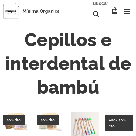
Buscar
Mínima Organics
Cepillos e
interdental de
bambú
10% dto.
10% dto.
Pack 20%
dto