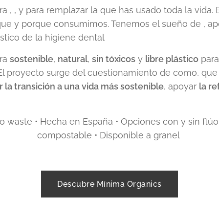
 , , y para remplazar la que has usado toda la vida. 
ue y porque consumimos. Tenemos el sueño de , apoy
ástico de la higiene dental
era
sostenible
,
natural
,
sin tóxicos
y
libre plástico
para
 El proyecto surge del cuestionamiento de como, qu
 la transición a una vida más sostenible
, apoyar
la r
ro waste • Hecha en España • Opciones con y sin flú
compostable • Disponible a granel
Descubre Mínima Organics