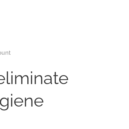
ount
eliminate
ygiene