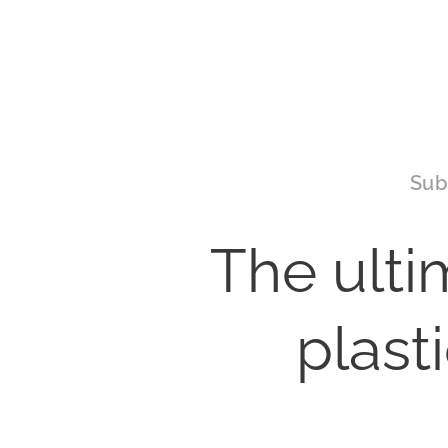
Sub
The ulti
plast