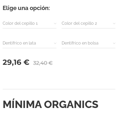
Elige una opción:
Color del cepillo 1
Color del cepillo 2
Dentífrico en lata
Dentífrico en bolsa
(polvo)
29,16
€
32,40
€
MÍNIMA ORGANICS