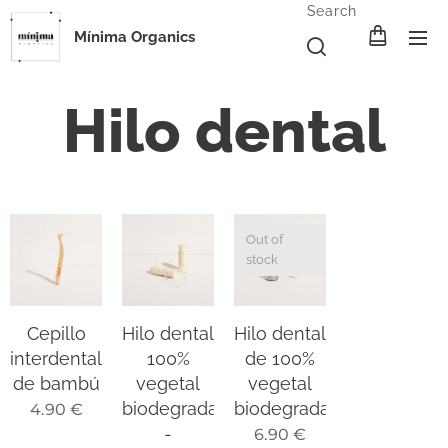
Search
Mínima Organics
Hilo dental
Out of
stock
Cepillo
Hilo dental
Hilo dental
interdental
100%
de 100%
de bambú
vegetal
vegetal
biodegradable
biodegradable
4.90
€
-
6.90
€