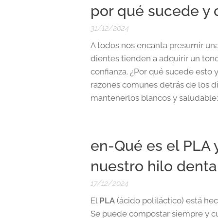
por qué sucede y 
31/12/2024
A todos nos encanta presumir una 
dientes tienden a adquirir un ton
confianza. ¿Por qué sucede esto
razones comunes detrás de los di
mantenerlos blancos y saludable:
en-Qué es el PLA 
nuestro hilo denta
17/12/2024
El
PLA
(ácido poliláctico) está he
Se puede compostar siempre y cu