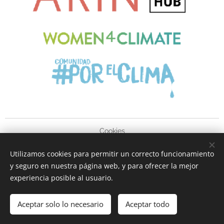
Cookies
Utilizamos cookies para permitir un correcto funcionamiento
Idiomas
y seguro en nuestra página web, y para ofrecer la mejor
Español
English
experiencia posible al usuario.
Agotado
Aceptar solo lo necesario
Aceptar todo