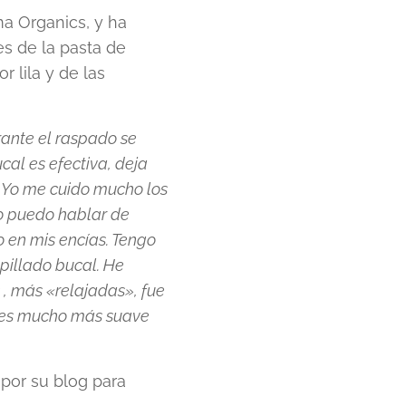
a Organics, y ha
es de la pasta de
 lila y de las
urante el raspado se
cal es efectiva, deja
. Yo me cuido mucho los
no puedo hablar de
 en mis encías. Tengo
epillado bucal. He
 , más «relajadas», fue
e es mucho más suave
 por su blog para