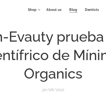
Shop
About us
Blog
Dentists
n-Evauty prueba 
ntífrico de Mín
Organics
30/08/2021