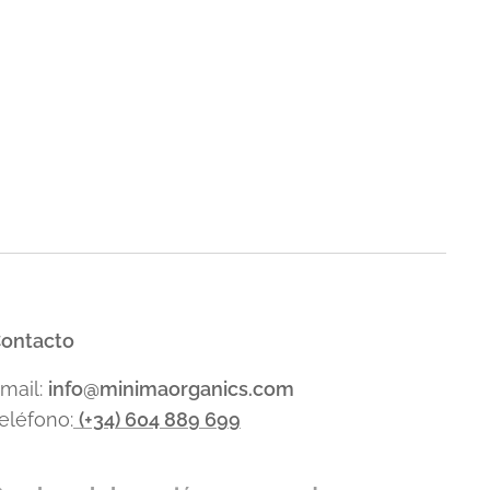
ontacto
mail:
info
@minimaorganics.com
eléfono:
(+34)
604 889 699