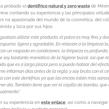
ha probado el
dentífrico natural y zero waste
de Mínim
iew contando su experiencia y las principales virtud
es na apasionada del mundo de la cosmética, del color
inista y loca por sus hijos.
 gustazo utilizar este producto, el polvo es muy fino, y d
espuma, ligera y agradable. En relación a la limpieza bu
 con un raspado en condiciones, la limpieza es profunda
ue soy bastante maniática de la higiene bucal, así que 
o que es a largo plazo) pero sí puedo hablar del efecto
 me inflaman días antes de la regla, y soy bruta con el c
 con este dentífrico, ya que las encías están más sanas
mer día. También tiene que ver el cepillo de bambú, qu
itualmente
."
r su experiencia en
este enlace
, así como a navegar