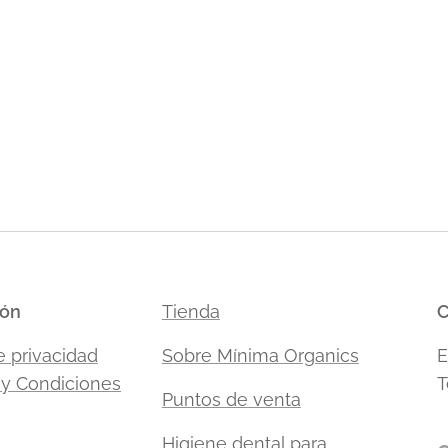
ión
Tienda
C
e privacidad
Sobre Mínima Organics
E
 y Condiciones
T
Puntos de venta
Higiene dental para