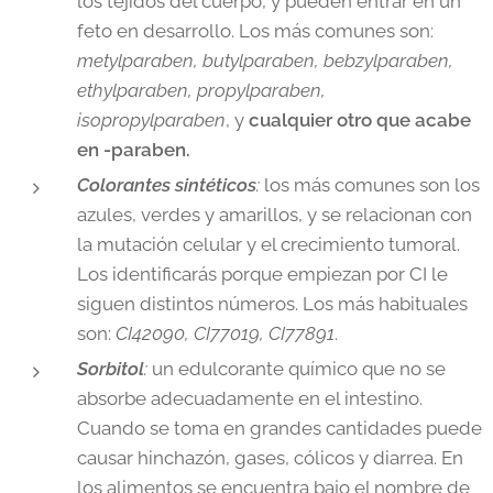
los tejidos del cuerpo, y pueden entrar en un
feto en desarrollo. Los más comunes son:
metylparaben, butylparaben, bebzylparaben,
ethylparaben, propylparaben,
isopropylparaben
, y
cualquier otro que acabe
en -paraben.
Colorantes sintéticos
:
los más comunes son los
azules, verdes y amarillos, y se relacionan con
la mutación celular y el crecimiento tumoral.
Los identificarás porque empiezan por CI le
siguen distintos números. Los más habituales
son:
CI42090, CI77019, CI77891
.
Sorbitol
:
un edulcorante químico que no se
absorbe adecuadamente en el intestino.
Cuando se toma en grandes cantidades puede
causar hinchazón, gases, cólicos y diarrea. En
los alimentos se encuentra bajo el nombre de