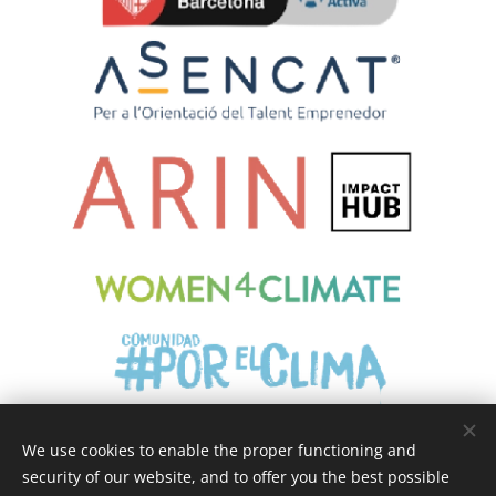
We use cookies to enable the proper functioning and
security of our website, and to offer you the best possible
Cookies